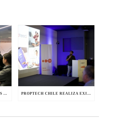
CONVERSATORIO CON SOCIOS ANTIGUOS DE PROPTECH CHILE
PROPTECH CHILE REALIZA EXITOSO EVENTO SOBRE RENTING INMOBILIARIO CON LA PARTICIPACIÓN DE ACTORES CLAVE DEL SECTOR